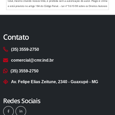
total, mesmo citando nossos links, é proibida sem a autorização do autor. Plágio é crime
e está previsto no artigo 184 do Código Penal. – Lei n° 9.610-98 sobre os Direitos Autorais
Contato
(35) 3559-2750
comercial@cmr.ind.br
(35) 3559-2750
Av. Felipe Elias Zeitune, 2340 - Guaxupé - MG
Redes Sociais