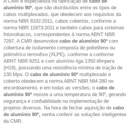
A CMR é especialista na fabricação de
cabo de
alumínio 90º
, que são distribuídos entre os tipos de
cabos multiplexados, que obedecem aos requisitos da
norma NBR 8182:2011, cabos cobertos, conforme a
norma NBR 11873:2011 e também cabos para sistemas
fotovoltaicos, correspondentes à norma ABNT NBR
7287. A CMR desenvolve
cabo de alumínio 90º
com
cobertura de isolamento composta de polietileno ou
polimérico termofixo (XLPE), conforme a conforme
ABNT NBR 6251 e com alumínio liga 1350 têmpera
(H19), possuindo uma resistência mínima de tração de
130 Mpa. O
cabo de alumínio 90º
multiplexado e
coberto obedecem a norma ABNT NBR NM-280 no
encordoamento, e em todas as versões, o
cabo de
alumínio 90º
resiste a uma temperatura de 90º, gerando
segurança e confiabilidade na implementação de
projetos diversos. Na hora de fechar aquisição de
cabo
de alumínio 90º,
venha conferir as soluções inteligentes
da CMR.